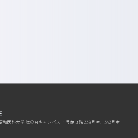
座
8 昭和医科大学 旗の台キャンパス １号館３階 339号室、343号室