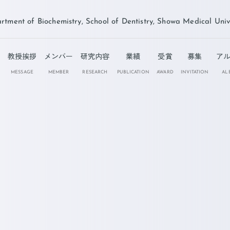
ochemistry, School of Dentistry, Showa Medical Univer
教授挨拶
メンバー
研究内容
業績
受賞
募集
ア
MESSAGE
MEMBER
RESEARCH
PUBLICATION
AWARD
INVITATION
AL