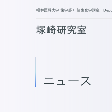
コ
ナ
ン
ビ
昭和医科大学 歯学部 口腔生化学講座 Department of Bi
テ
ゲ
ン
ー
ツ
シ
へ
ョ
ス
ン
キ
に
ッ
移
プ
動
ニュース