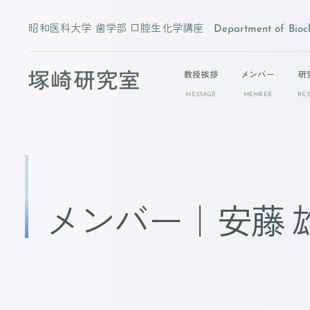
コ
ナ
ン
ビ
昭和医科大学 歯学部 口腔生化学講座 Department of Biochemistry, 
テ
ゲ
ン
ー
教授挨拶
メンバー
研
ツ
シ
MESSAGE
MEMBER
RE
へ
ョ
ス
ン
キ
に
ッ
移
プ
動
メンバー｜安藤 