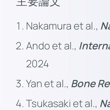
主要論文
Nakamura et al.,
N
Ando et al.,
Intern
2024
Yan et al.,
Bone Re
Tsukasaki et al.,
N